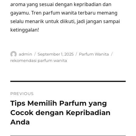
aroma yang sesuai dengan kepribadian dan
gayamu. Tren parfum wanita terbaru memang
selalu menarik untuk diikuti, jadi jangan sampai
ketinggalan!
Author
Posted
Categories
Tags
admin
September 1, 2025
Parfum Wanita
on
rekomendasi parfum wanita
Post
PREVIOUS
navigation
Tips Memilih Parfum yang
Previous
post:
Cocok dengan Kepribadian
Anda