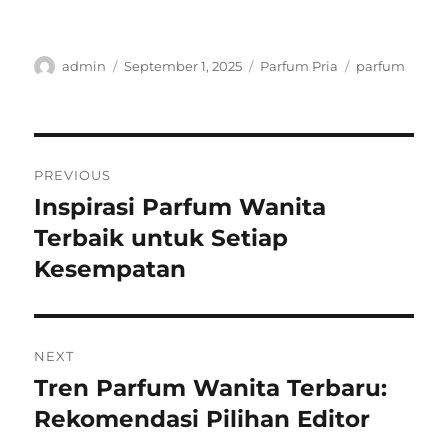
Author
Posted
Categories
Tags
admin
September 1, 2025
Parfum Pria
parfum
on
Post
PREVIOUS
navigation
Inspirasi Parfum Wanita
Previous
post:
Terbaik untuk Setiap
Kesempatan
NEXT
Tren Parfum Wanita Terbaru:
Next
post:
Rekomendasi Pilihan Editor