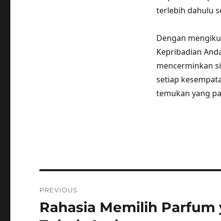
terlebih dahulu
Dengan mengikut
Kepribadian And
mencerminkan si
setiap kesempata
temukan yang pa
Post
PREVIOUS
navigation
Rahasia Memilih Parfum
Previous
post: