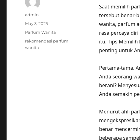
Saat memilih par
Author
tersebut benar-b
admin
Posted
wanita, parfum a
May 3, 2025
on
Categories
rasa percaya dir
Parfum Wanita
Tags
itu, Tips Memili
rekomendasi parfum
wanita
penting untuk An
Pertama-tama, A
Anda seorang wan
berani? Menyesu
Anda semakin pe
Menurut ahli par
mengekspresikan 
benar mencermink
beberapa sampel