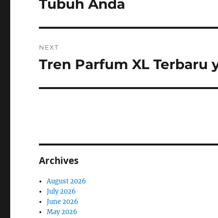
Tubuh Anda
NEXT
Tren Parfum XL Terbaru 
Next
post:
Archives
August 2026
July 2026
June 2026
May 2026