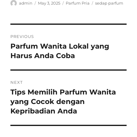
Author
Posted
Categories
Tags
admin
May 3, 2025
Parfum Pria
sedap parfum
on
Post
PREVIOUS
navigation
Parfum Wanita Lokal yang
Previous
post:
Harus Anda Coba
NEXT
Tips Memilih Parfum Wanita
Next
post:
yang Cocok dengan
Kepribadian Anda