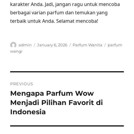
karakter Anda. Jadi, jangan ragu untuk mencoba
berbagai varian parfum dan temukan yang
terbaik untuk Anda. Selamat mencoba!
Author
Posted
Categories
Tags
admin
January 6, 2026
Parfum Wanita
parfum
on
wangi
Post
PREVIOUS
navigation
Mengapa Parfum Wow
Previous
post:
Menjadi Pilihan Favorit di
Indonesia