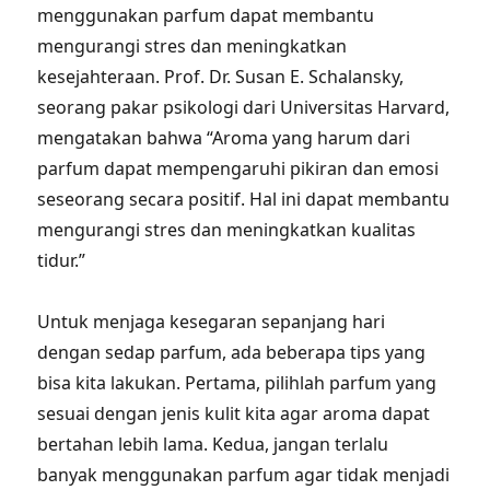
menggunakan parfum dapat membantu
mengurangi stres dan meningkatkan
kesejahteraan. Prof. Dr. Susan E. Schalansky,
seorang pakar psikologi dari Universitas Harvard,
mengatakan bahwa “Aroma yang harum dari
parfum dapat mempengaruhi pikiran dan emosi
seseorang secara positif. Hal ini dapat membantu
mengurangi stres dan meningkatkan kualitas
tidur.”
Untuk menjaga kesegaran sepanjang hari
dengan sedap parfum, ada beberapa tips yang
bisa kita lakukan. Pertama, pilihlah parfum yang
sesuai dengan jenis kulit kita agar aroma dapat
bertahan lebih lama. Kedua, jangan terlalu
banyak menggunakan parfum agar tidak menjadi