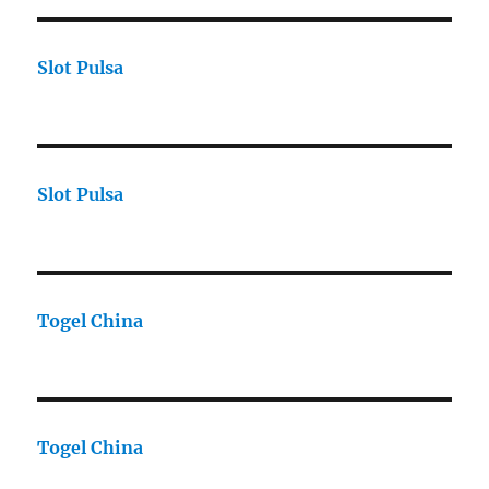
Slot Pulsa
Slot Pulsa
Togel China
Togel China