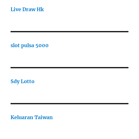
Live Draw Hk
slot pulsa 5000
Sdy Lotto
Keluaran Taiwan