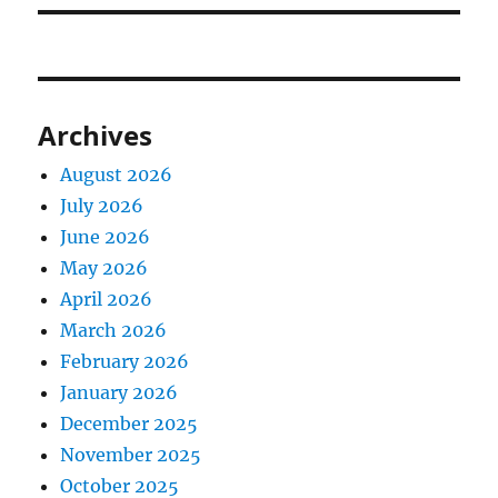
Archives
August 2026
July 2026
June 2026
May 2026
April 2026
March 2026
February 2026
January 2026
December 2025
November 2025
October 2025