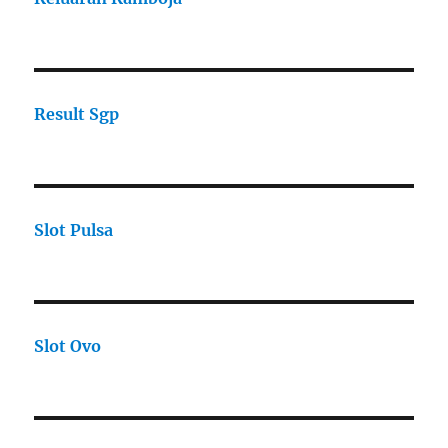
Result Sgp
Slot Pulsa
Slot Ovo