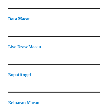
Data Macau
Live Draw Macau
Bupatitogel
Keluaran Macau