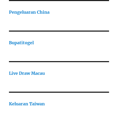
Pengeluaran China
Bupatitogel
Live Draw Macau
Keluaran Taiwan