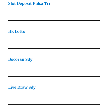
Slot Deposit Pulsa Tri
Hk Lotto
Bocoran Sdy
Live Draw Sdy