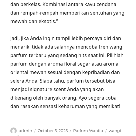
dan berkelas. Kombinasi antara kayu cendana
dan rempah-rempah memberikan sentuhan yang
mewah dan eksotis.”
Jadi, jika Anda ingin tampil lebih percaya diri dan
menarik, tidak ada salahnya mencoba tren wangi
parfum terbaru yang sedang hits saat ini. Pilihlah
parfum dengan aroma floral segar atau aroma
oriental mewah sesuai dengan kepribadian dan
selera Anda. Siapa tahu, parfum tersebut bisa
menjadi signature scent Anda yang akan
dikenang oleh banyak orang. Ayo segera coba
dan rasakan sensasi keharuman yang memikat!
Author
Posted
Categories
Tags
admin
October 5, 2025
Parfum Wanita
wangi