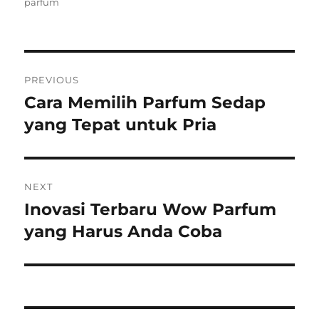
on
parfum
Post
PREVIOUS
navigation
Cara Memilih Parfum Sedap
Previous
post:
yang Tepat untuk Pria
NEXT
Inovasi Terbaru Wow Parfum
Next
post:
yang Harus Anda Coba