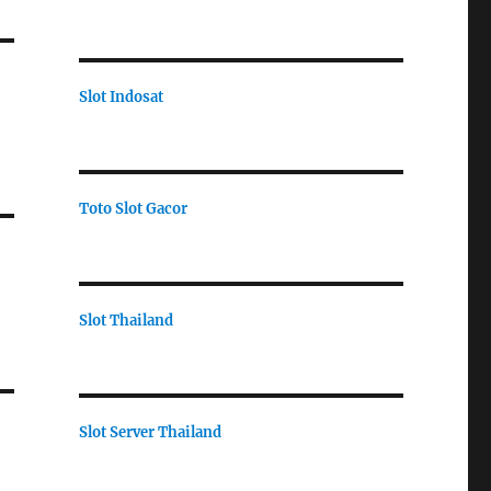
Slot Indosat
Toto Slot Gacor
Slot Thailand
Slot Server Thailand