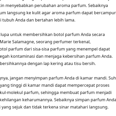
in menyebabkan perubahan aroma parfum. Sebaiknya
um langsung ke kulit agar aroma parfum dapat bercampur
 tubuh Anda dan bertahan lebih lama.
an lupa untuk membersihkan botol parfum Anda secara
 Marie Salamagne, seorang perfumer terkenal,
tol parfum dari sisa-sisa parfum yang menempel dapat
ah kontaminasi dan menjaga kebersihan parfum Anda.
rsihkannya dengan lap kering atau tisu bersih.
ngnya, jangan menyimpan parfum Anda di kamar mandi. Su
yang tinggi di kamar mandi dapat mempercepat proses
kul-molekul parfum, sehingga membuat parfum menjadi
 kehilangan keharumannya. Sebaiknya simpan parfum And
ci yang sejuk dan tidak terkena sinar matahari langsung.