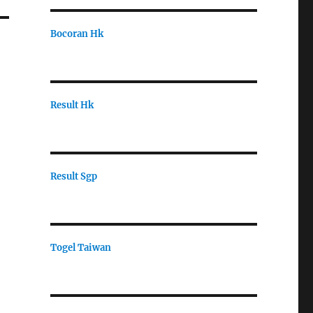
Bocoran Hk
Result Hk
Result Sgp
Togel Taiwan