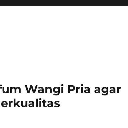
fum Wangi Pria agar
erkualitas