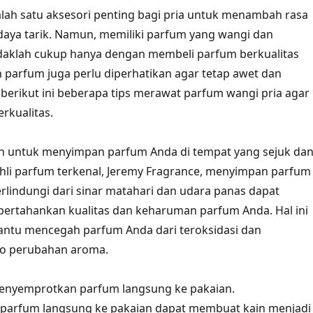
lah satu aksesori penting bagi pria untuk menambah rasa
 daya tarik. Namun, memiliki parfum yang wangi dan
idaklah cukup hanya dengan membeli parfum berkualitas
n parfum juga perlu diperhatikan agar tetap awet dan
, berikut ini beberapa tips merawat parfum wangi pria agar
rkualitas.
an untuk menyimpan parfum Anda di tempat yang sejuk da
hli parfum terkenal, Jeremy Fragrance, menyimpan parfum
erlindungi dari sinar matahari dan udara panas dapat
tahankan kualitas dan keharuman parfum Anda. Hal ini
ntu mencegah parfum Anda dari teroksidasi dan
ko perubahan aroma.
menyemprotkan parfum langsung ke pakaian.
arfum langsung ke pakaian dapat membuat kain menjadi