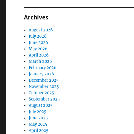
Archives
August 2026
July 2026
June 2026
May 2026
April 2026
March 2026
February 2026
January 2026
December 2025
November 2025
October 2025
September 2025
August 2025
July 2025
June 2025
May 2025
April 2025