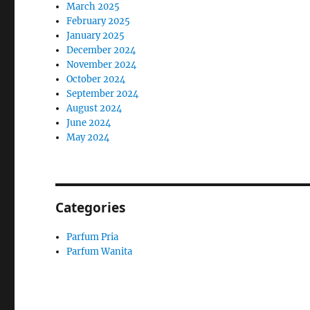
March 2025
February 2025
January 2025
December 2024
November 2024
October 2024
September 2024
August 2024
June 2024
May 2024
Categories
Parfum Pria
Parfum Wanita