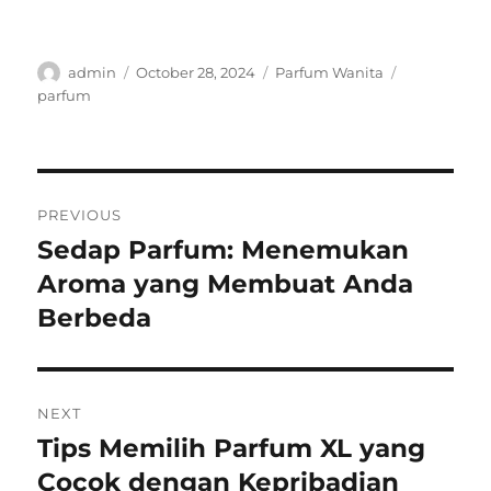
Author
Posted
Categories
Tags
admin
October 28, 2024
Parfum Wanita
on
parfum
Post
PREVIOUS
navigation
Sedap Parfum: Menemukan
Previous
post:
Aroma yang Membuat Anda
Berbeda
NEXT
Tips Memilih Parfum XL yang
Next
post:
Cocok dengan Kepribadian