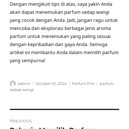
Dengan mengikuti tips di atas, saya yakin Anda
akan dapat menemukan parfum sedap wangi
yang cocok dengan Anda. Jadi, jangan ragu untuk
mencoba dan eksplorasi berbagai jenis aroma
parfum untuk menemukan yang paling sesuai
dengan kepribadian dan gaya Anda. Semoga
artikel ini membantu Anda dalam memilih parfum
yang sempurna!
Author
Posted
Categories
Tags
admin
October 10, 2024
Parfum Pria
parfum
on
sedap wangi
Post
PREVIOUS
navigation