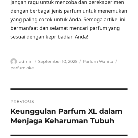
jangan ragu untuk mencoba dan bereksperimen
dengan berbagai jenis parfum untuk menemukan
yang paling cocok untuk Anda. Semoga artikel ini
bermanfaat dan selamat mencari parfum yang
sesuai dengan kepribadian Anda!
Author
Posted
Categories
Tags
admin
September 10, 2025
Parfum Wanita
on
parfum oke
Post
PREVIOUS
navigation
Keunggulan Parfum XL dalam
Previous
post:
Menjaga Keharuman Tubuh