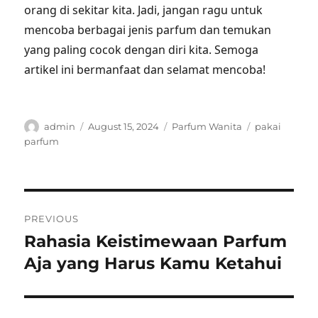
orang di sekitar kita. Jadi, jangan ragu untuk
mencoba berbagai jenis parfum dan temukan
yang paling cocok dengan diri kita. Semoga
artikel ini bermanfaat dan selamat mencoba!
Author
Posted
Categories
Tags
admin
August 15, 2024
Parfum Wanita
pakai
on
parfum
Post
PREVIOUS
navigation
Rahasia Keistimewaan Parfum
Previous
post:
Aja yang Harus Kamu Ketahui