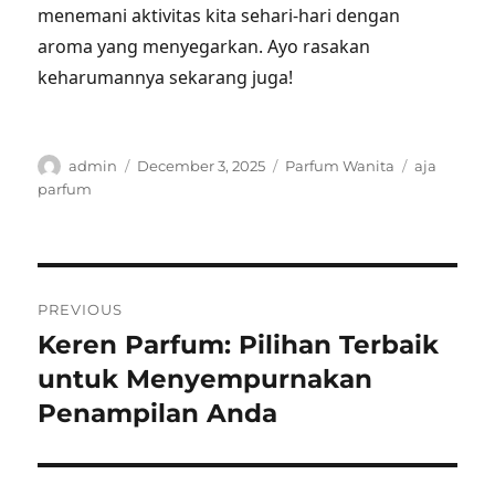
menemani aktivitas kita sehari-hari dengan
aroma yang menyegarkan. Ayo rasakan
keharumannya sekarang juga!
Author
Posted
Categories
Tags
admin
December 3, 2025
Parfum Wanita
aja
on
parfum
Post
PREVIOUS
navigation
Keren Parfum: Pilihan Terbaik
Previous
post:
untuk Menyempurnakan
Penampilan Anda