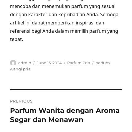
mencoba dan menemukan parfum yang sesuai
dengan karakter dan kepribadian Anda. Semoga
artikel ini dapat memberikan inspirasi dan
referensi bagi Anda dalam memilih parfum yang
tepat.
Author
Posted
Categories
Tags
admin
June 13, 2024
Parfum Pria
parfum
on
wangi pria
Post
PREVIOUS
navigation
Parfum Wanita dengan Aroma
Previous
post:
Segar dan Menawan