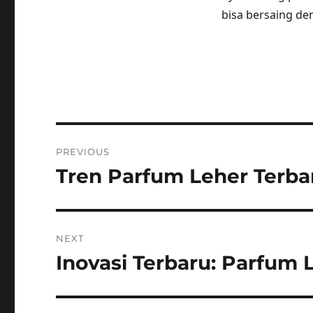
bisa bersaing de
Post
PREVIOUS
navigation
Tren Parfum Leher Terba
Previous
post:
NEXT
Inovasi Terbaru: Parfum 
Next
post: