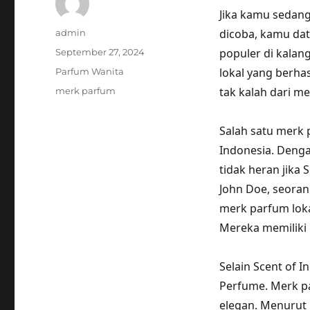
Jika kamu sedan
Author
dicoba, kamu dat
admin
Posted
populer di kalan
September 27, 2024
on
Categories
lokal yang berha
Parfum Wanita
Tags
tak kalah dari me
merk parfum
Salah satu merk 
Indonesia. Denga
tidak heran jika
John Doe, seorang
merk parfum loka
Mereka memiliki 
Selain Scent of 
Perfume. Merk pa
elegan. Menurut 