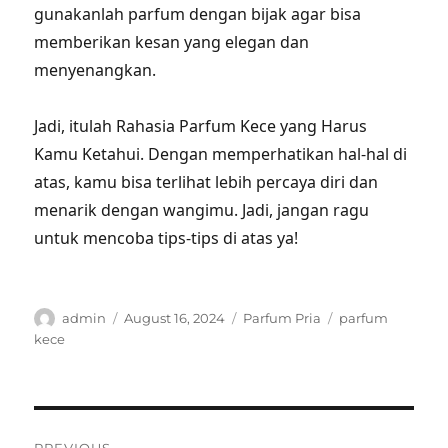
gunakanlah parfum dengan bijak agar bisa
memberikan kesan yang elegan dan
menyenangkan.
Jadi, itulah Rahasia Parfum Kece yang Harus
Kamu Ketahui. Dengan memperhatikan hal-hal di
atas, kamu bisa terlihat lebih percaya diri dan
menarik dengan wangimu. Jadi, jangan ragu
untuk mencoba tips-tips di atas ya!
Author
Posted
Categories
Tags
admin
August 16, 2024
Parfum Pria
parfum
on
kece
Post