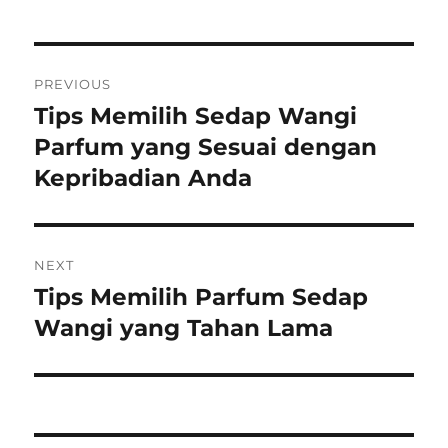
Post
PREVIOUS
navigation
Tips Memilih Sedap Wangi
Previous
post:
Parfum yang Sesuai dengan
Kepribadian Anda
NEXT
Tips Memilih Parfum Sedap
Next
post:
Wangi yang Tahan Lama