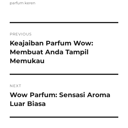
on
parfum keren
Post
PREVIOUS
navigation
Keajaiban Parfum Wow:
Previous
post:
Membuat Anda Tampil
Memukau
NEXT
Wow Parfum: Sensasi Aroma
Next
post:
Luar Biasa