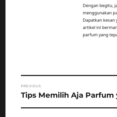
Dengan begitu, j
menggunakan par
Dapatkan kesan y
artikel ini berma
parfum yang tep
Post
PREVIOUS
navigation
Tips Memilih Aja Parfum
Previous
post: