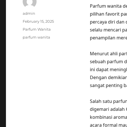
Parfum wanita d
Author
pilihan favorit
admin
Posted
percaya diri dan 
February 15, 2025
on
Categories
selalu mencari 
Parfum Wanita
Tags
penampilan merek
parfum wanita
Menurut ahli par
sebuah parfum d
ini dapat mening
Dengan demikian
sangat penting b
Salah satu parf
digemari adalah 
kombinasi aroma
acara formal mau