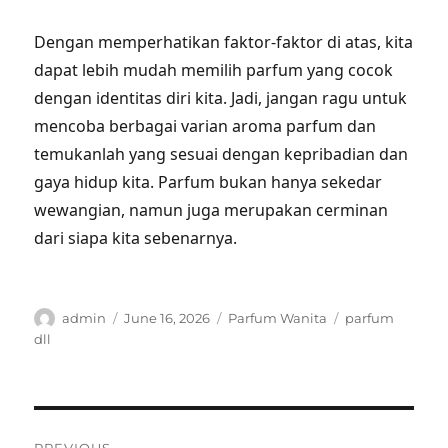
Dengan memperhatikan faktor-faktor di atas, kita
dapat lebih mudah memilih parfum yang cocok
dengan identitas diri kita. Jadi, jangan ragu untuk
mencoba berbagai varian aroma parfum dan
temukanlah yang sesuai dengan kepribadian dan
gaya hidup kita. Parfum bukan hanya sekedar
wewangian, namun juga merupakan cerminan
dari siapa kita sebenarnya.
Author
Posted
Categories
Tags
admin
June 16, 2026
Parfum Wanita
parfum
on
dll
Post