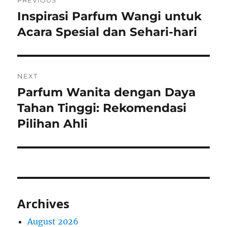
PREVIOUS
navigation
Inspirasi Parfum Wangi untuk
Previous
post:
Acara Spesial dan Sehari-hari
NEXT
Parfum Wanita dengan Daya
Next
post:
Tahan Tinggi: Rekomendasi
Pilihan Ahli
Archives
August 2026