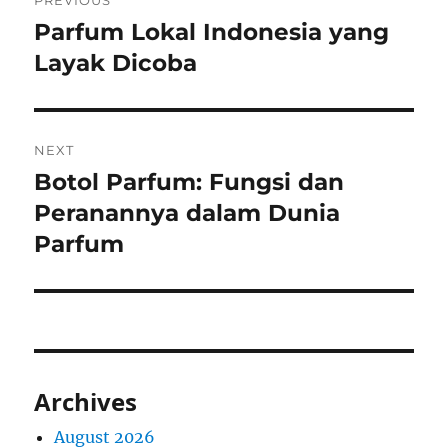
PREVIOUS
navigation
Parfum Lokal Indonesia yang
Previous
post:
Layak Dicoba
NEXT
Botol Parfum: Fungsi dan
Next
post:
Peranannya dalam Dunia
Parfum
Archives
August 2026