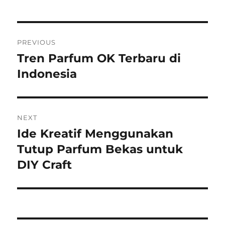
Post
PREVIOUS
navigation
Tren Parfum OK Terbaru di
Previous
post:
Indonesia
NEXT
Ide Kreatif Menggunakan
Next
post:
Tutup Parfum Bekas untuk
DIY Craft