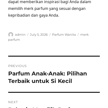
dapat memberikan inspirasi bagi Anda dalam
memilih merk parfum yang sesuai dengan
kepribadian dan gaya Anda.
Author
Posted
Categories
Tags
admin
July 5, 2026
Parfum Wanita
merk
on
parfum
Post
PREVIOUS
navigation
Parfum Anak-Anak: Pilihan
Previous
post:
Terbaik untuk Si Kecil
NEXT