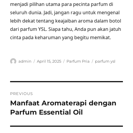
menjadi pilihan utama para pecinta parfum di
seluruh dunia. Jadi, jangan ragu untuk mengenal
lebih dekat tentang keajaiban aroma dalam botol
dari parfum YSL. Siapa tahu, Anda pun akan jatuh
cinta pada keharuman yang begitu memikat.
Author
Posted
Categories
Tags
admin
April 15, 2025
Parfum Pria
parfum ysl
on
Post
PREVIOUS
navigation
Manfaat Aromaterapi dengan
Previous
post:
Parfum Essential Oil