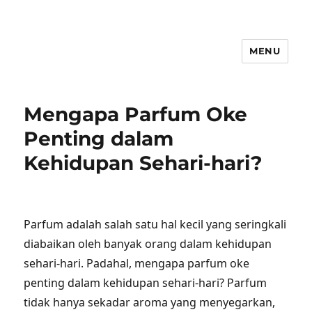
MENU
Mengapa Parfum Oke
Penting dalam
Kehidupan Sehari-hari?
Parfum adalah salah satu hal kecil yang seringkali
diabaikan oleh banyak orang dalam kehidupan
sehari-hari. Padahal, mengapa parfum oke
penting dalam kehidupan sehari-hari? Parfum
tidak hanya sekadar aroma yang menyegarkan,