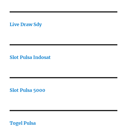
Live Draw Sdy
Slot Pulsa Indosat
Slot Pulsa 5000
Togel Pulsa