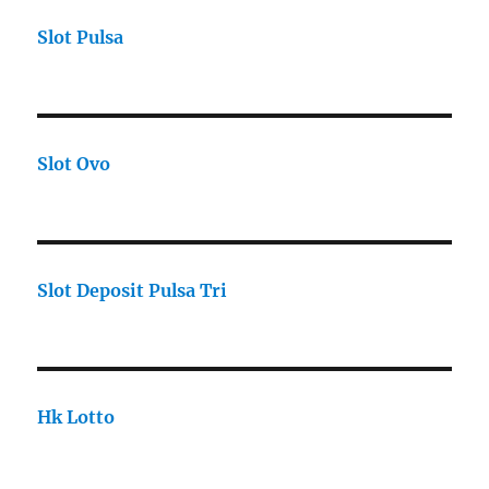
Slot Pulsa
Slot Ovo
Slot Deposit Pulsa Tri
Hk Lotto