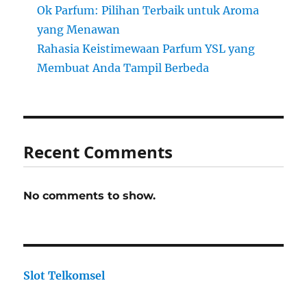
Ok Parfum: Pilihan Terbaik untuk Aroma
yang Menawan
Rahasia Keistimewaan Parfum YSL yang
Membuat Anda Tampil Berbeda
Recent Comments
No comments to show.
Slot Telkomsel