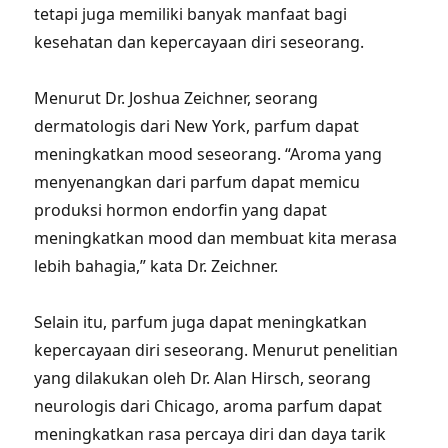
tetapi juga memiliki banyak manfaat bagi
kesehatan dan kepercayaan diri seseorang.
Menurut Dr. Joshua Zeichner, seorang
dermatologis dari New York, parfum dapat
meningkatkan mood seseorang. “Aroma yang
menyenangkan dari parfum dapat memicu
produksi hormon endorfin yang dapat
meningkatkan mood dan membuat kita merasa
lebih bahagia,” kata Dr. Zeichner.
Selain itu, parfum juga dapat meningkatkan
kepercayaan diri seseorang. Menurut penelitian
yang dilakukan oleh Dr. Alan Hirsch, seorang
neurologis dari Chicago, aroma parfum dapat
meningkatkan rasa percaya diri dan daya tarik