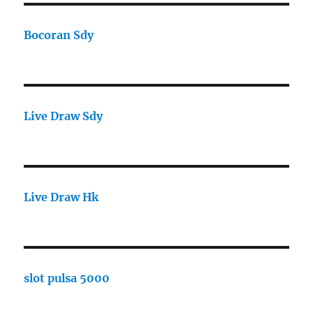
Bocoran Sdy
Live Draw Sdy
Live Draw Hk
slot pulsa 5000