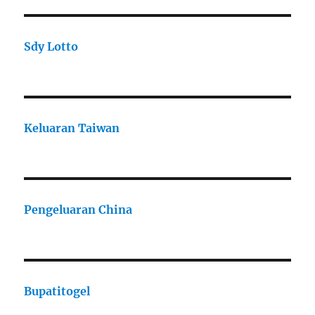
Sdy Lotto
Keluaran Taiwan
Pengeluaran China
Bupatitogel