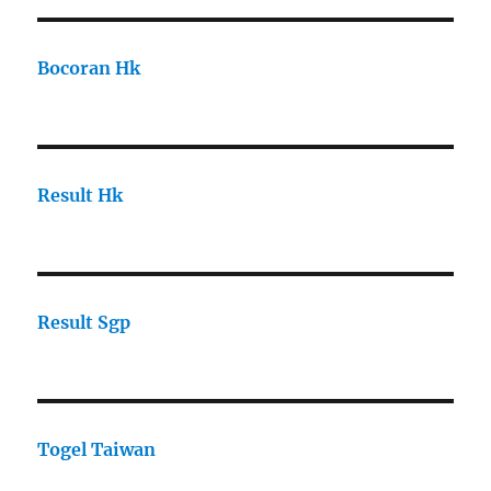
Bocoran Hk
Result Hk
Result Sgp
Togel Taiwan