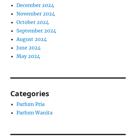
December 2024
November 2024
October 2024
September 2024
August 2024
June 2024
May 2024
Categories
Parfum Pria
Parfum Wanita