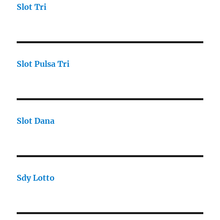
Slot Tri
Slot Pulsa Tri
Slot Dana
Sdy Lotto