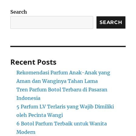
Search
SEARCH
Recent Posts
Rekomendasi Parfum Anak-Anak yang
Aman dan Wanginya Tahan Lama
Tren Parfum Botol Terbaru di Pasaran
Indonesia
5 Parfum LV Terlaris yang Wajib Dimiliki
oleh Pecinta Wangi
6 Botol Parfum Terbaik untuk Wanita
Modern