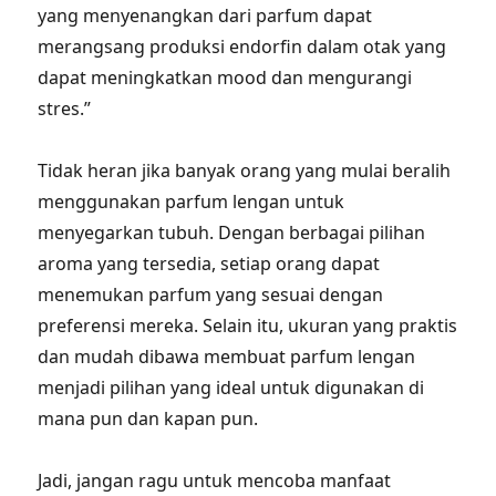
yang menyenangkan dari parfum dapat
merangsang produksi endorfin dalam otak yang
dapat meningkatkan mood dan mengurangi
stres.”
Tidak heran jika banyak orang yang mulai beralih
menggunakan parfum lengan untuk
menyegarkan tubuh. Dengan berbagai pilihan
aroma yang tersedia, setiap orang dapat
menemukan parfum yang sesuai dengan
preferensi mereka. Selain itu, ukuran yang praktis
dan mudah dibawa membuat parfum lengan
menjadi pilihan yang ideal untuk digunakan di
mana pun dan kapan pun.
Jadi, jangan ragu untuk mencoba manfaat