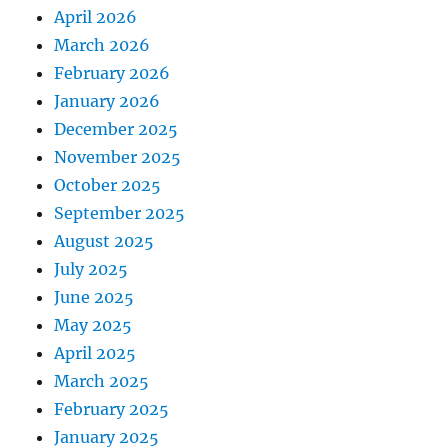
April 2026
March 2026
February 2026
January 2026
December 2025
November 2025
October 2025
September 2025
August 2025
July 2025
June 2025
May 2025
April 2025
March 2025
February 2025
January 2025