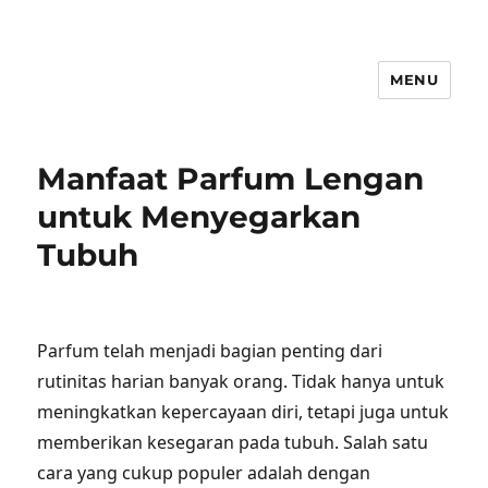
MENU
Manfaat Parfum Lengan
untuk Menyegarkan
Tubuh
Parfum telah menjadi bagian penting dari
rutinitas harian banyak orang. Tidak hanya untuk
meningkatkan kepercayaan diri, tetapi juga untuk
memberikan kesegaran pada tubuh. Salah satu
cara yang cukup populer adalah dengan