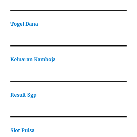
Togel Dana
Keluaran Kamboja
Result Sgp
Slot Pulsa