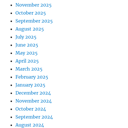
November 2025
October 2025
September 2025
August 2025
July 2025
June 2025
May 2025
April 2025
March 2025
February 2025
January 2025
December 2024
November 2024
October 2024
September 2024
August 2024