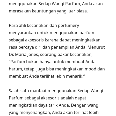
menggunakan Sedap Wangi Parfum, Anda akan
merasakan keuntungan yang luar biasa.
Para ahli kecantikan dan perfumery
menyarankan untuk menggunakan parfum
sebagai aksesoris karena dapat meningkatkan
rasa percaya diri dan penampilan Anda. Menurut
Dr. Maria Jones, seorang pakar kecantikan,
“Parfum bukan hanya untuk membuat Anda
harum, tetapi juga bisa meningkatkan mood dan
membuat Anda terlihat lebih menarik.”
Salah satu manfaat menggunakan Sedap Wangi
Parfum sebagai aksesoris adalah dapat
meningkatkan daya tarik Anda. Dengan wangi
yang menyenangkan, Anda akan terlihat lebih