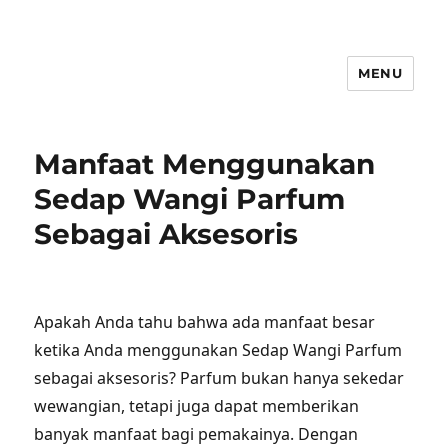
MENU
Manfaat Menggunakan
Sedap Wangi Parfum
Sebagai Aksesoris
Apakah Anda tahu bahwa ada manfaat besar
ketika Anda menggunakan Sedap Wangi Parfum
sebagai aksesoris? Parfum bukan hanya sekedar
wewangian, tetapi juga dapat memberikan
banyak manfaat bagi pemakainya. Dengan