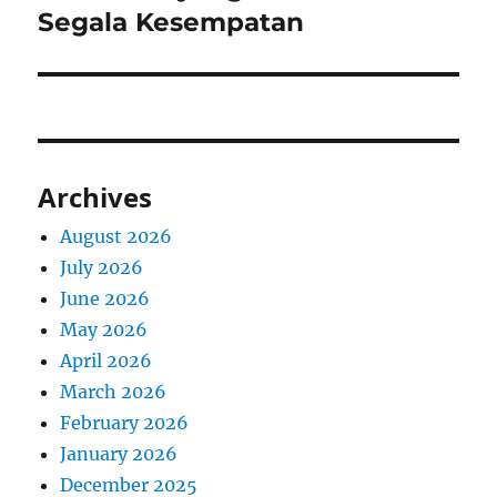
Segala Kesempatan
Archives
August 2026
July 2026
June 2026
May 2026
April 2026
March 2026
February 2026
January 2026
December 2025