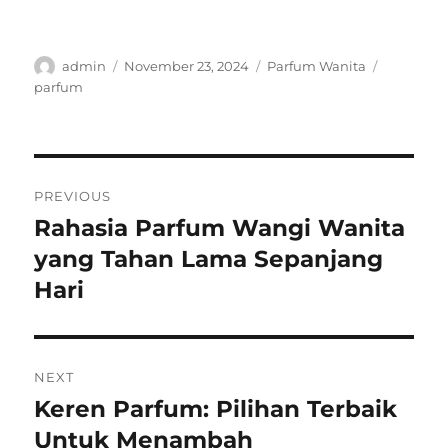
Author
Posted
Categories
Tags
admin
November 23, 2024
Parfum Wanita
on
parfum
Post
PREVIOUS
navigation
Rahasia Parfum Wangi Wanita
Previous
post:
yang Tahan Lama Sepanjang
Hari
NEXT
Keren Parfum: Pilihan Terbaik
Next
post:
Untuk Menambah