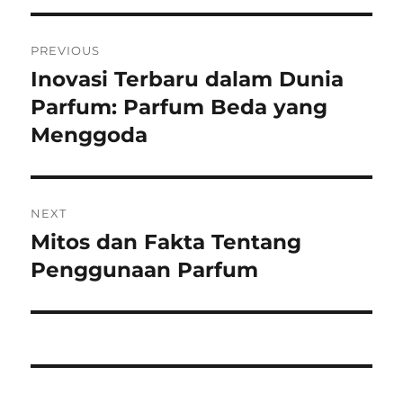
Post
PREVIOUS
navigation
Inovasi Terbaru dalam Dunia
Previous
post:
Parfum: Parfum Beda yang
Menggoda
NEXT
Mitos dan Fakta Tentang
Next
post:
Penggunaan Parfum