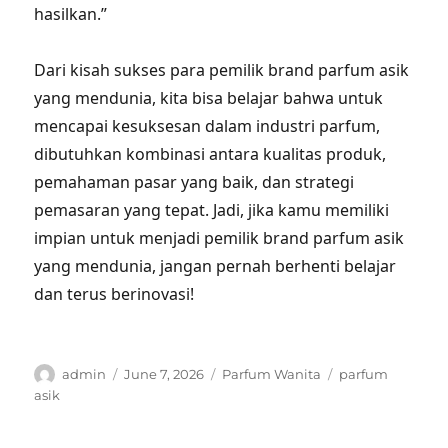
hasilkan.”
Dari kisah sukses para pemilik brand parfum asik
yang mendunia, kita bisa belajar bahwa untuk
mencapai kesuksesan dalam industri parfum,
dibutuhkan kombinasi antara kualitas produk,
pemahaman pasar yang baik, dan strategi
pemasaran yang tepat. Jadi, jika kamu memiliki
impian untuk menjadi pemilik brand parfum asik
yang mendunia, jangan pernah berhenti belajar
dan terus berinovasi!
Author
Posted
Categories
Tags
admin
June 7, 2026
Parfum Wanita
parfum
on
asik