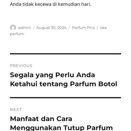
Anda tidak kecewa di kemudian hari.
Author
Posted
Categories
Tags
admin
August 30, 2024
Parfum Pria
oke
on
parfum
Post
PREVIOUS
navigation
Segala yang Perlu Anda
Previous
post:
Ketahui tentang Parfum Botol
NEXT
Manfaat dan Cara
Next
post:
Menggunakan Tutup Parfum