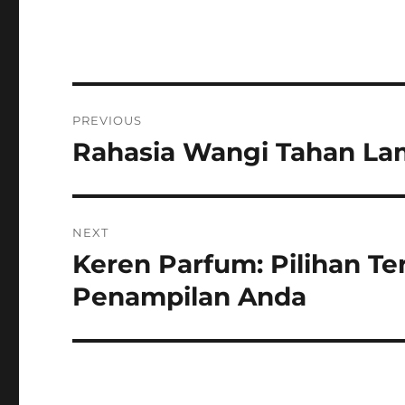
Post
PREVIOUS
navigation
Rahasia Wangi Tahan L
Previous
post:
NEXT
Keren Parfum: Pilihan 
Next
post:
Penampilan Anda