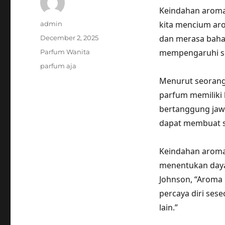
Keindahan aroma 
Author
kita mencium aro
admin
Posted
dan merasa bahag
December 2, 2025
on
Categories
mempengaruhi su
Parfum Wanita
Tags
parfum aja
Menurut seorang 
parfum memiliki
bertanggung jaw
dapat membuat se
Keindahan aroma
menentukan daya 
Johnson, “Aroma
percaya diri ses
lain.”