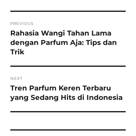
Post
PREVIOUS
navigation
Rahasia Wangi Tahan Lama
Previous
post:
dengan Parfum Aja: Tips dan
Trik
NEXT
Tren Parfum Keren Terbaru
Next
post:
yang Sedang Hits di Indonesia