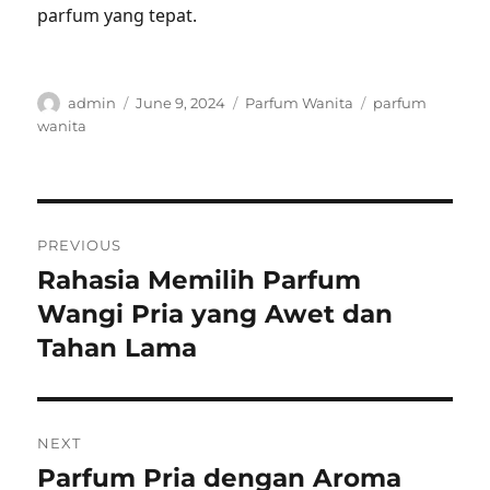
parfum yang tepat.
Author
Posted
Categories
Tags
admin
June 9, 2024
Parfum Wanita
parfum
on
wanita
Post
PREVIOUS
navigation
Rahasia Memilih Parfum
Previous
post:
Wangi Pria yang Awet dan
Tahan Lama
NEXT
Parfum Pria dengan Aroma
Next