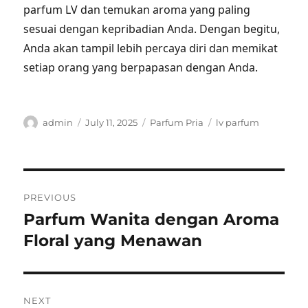
parfum LV dan temukan aroma yang paling
sesuai dengan kepribadian Anda. Dengan begitu,
Anda akan tampil lebih percaya diri dan memikat
setiap orang yang berpapasan dengan Anda.
Author
Posted
Categories
Tags
admin
July 11, 2025
Parfum Pria
lv parfum
on
Post
PREVIOUS
navigation
Parfum Wanita dengan Aroma
Previous
post:
Floral yang Menawan
NEXT