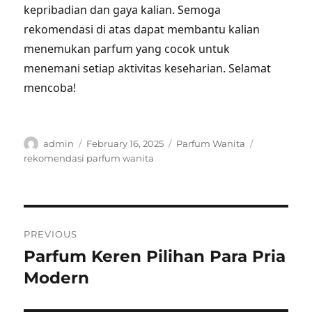
kepribadian dan gaya kalian. Semoga
rekomendasi di atas dapat membantu kalian
menemukan parfum yang cocok untuk
menemani setiap aktivitas keseharian. Selamat
mencoba!
Author
Posted
Categories
Tags
admin
February 16, 2025
Parfum Wanita
on
rekomendasi parfum wanita
Post
PREVIOUS
navigation
Parfum Keren Pilihan Para Pria
Previous
post:
Modern