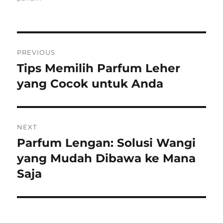
Post
PREVIOUS
navigation
Tips Memilih Parfum Leher
Previous
post:
yang Cocok untuk Anda
NEXT
Parfum Lengan: Solusi Wangi
Next
post:
yang Mudah Dibawa ke Mana
Saja