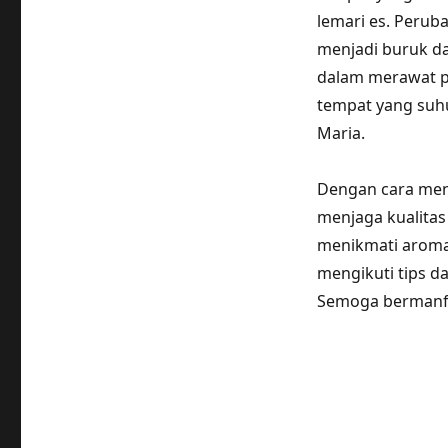
lemari es. Perub
menjadi buruk da
dalam merawat p
tempat yang suhu
Maria.
Dengan cara men
menjaga kualita
menikmati aroma
mengikuti tips da
Semoga bermanf