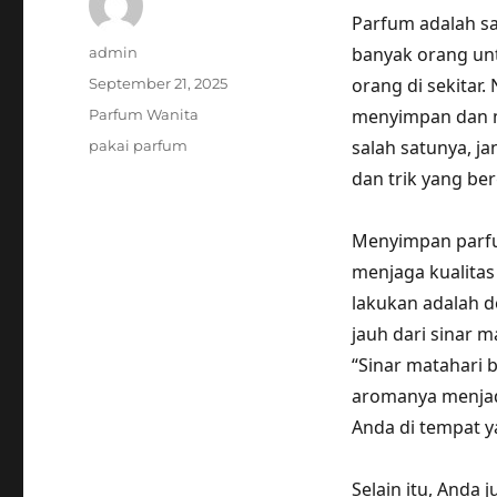
Parfum adalah sa
Author
banyak orang unt
admin
Posted
orang di sekitar
September 21, 2025
on
Categories
menyimpan dan me
Parfum Wanita
Tags
salah satunya, j
pakai parfum
dan trik yang be
Menyimpan parfu
menjaga kualitas
lakukan adalah 
jauh dari sinar m
“Sinar matahari
aromanya menjadi
Anda di tempat y
Selain itu, And