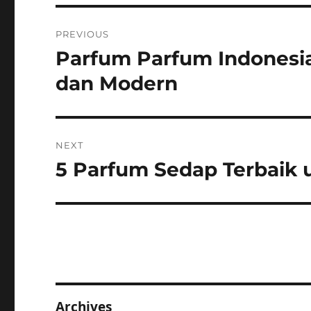
Post
PREVIOUS
navigation
Parfum Parfum Indonesia
Previous
post:
dan Modern
NEXT
5 Parfum Sedap Terbaik 
Next
post:
Archives