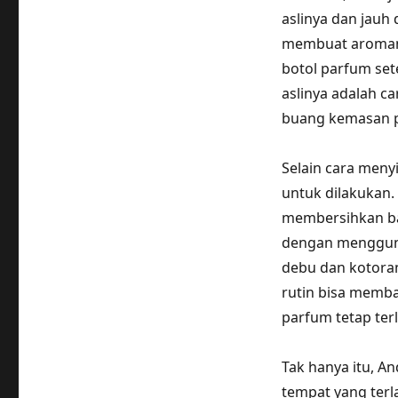
aslinya dan jauh
membuat aromanya
botol parfum se
aslinya adalah c
buang kemasan p
Selain cara men
untuk dilakukan.
membersihkan bag
dengan mengguna
debu dan kotora
rutin bisa memb
parfum tetap terl
Tak hanya itu, A
tempat yang terla