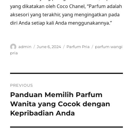
yang dikatakan oleh Coco Chanel, “Parfum adalah
aksesori yang terakhir, yang mengingatkan pada
diri Anda setiap kali Anda menggunakannya.”
Author
Posted
Categories
Tags
admin
June 6, 2024
Parfum Pria
parfum wangi
on
pria
Post
PREVIOUS
navigation
Panduan Memilih Parfum
Previous
post:
Wanita yang Cocok dengan
Kepribadian Anda