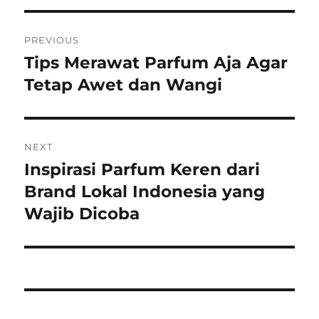
Post
PREVIOUS
navigation
Tips Merawat Parfum Aja Agar
Previous
post:
Tetap Awet dan Wangi
NEXT
Inspirasi Parfum Keren dari
Next
post:
Brand Lokal Indonesia yang
Wajib Dicoba