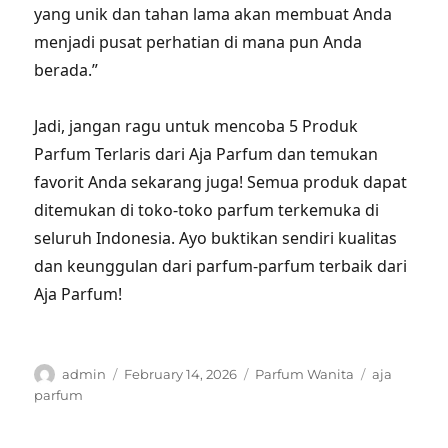
yang unik dan tahan lama akan membuat Anda
menjadi pusat perhatian di mana pun Anda
berada.”
Jadi, jangan ragu untuk mencoba 5 Produk
Parfum Terlaris dari Aja Parfum dan temukan
favorit Anda sekarang juga! Semua produk dapat
ditemukan di toko-toko parfum terkemuka di
seluruh Indonesia. Ayo buktikan sendiri kualitas
dan keunggulan dari parfum-parfum terbaik dari
Aja Parfum!
Author
Posted
Categories
Tags
admin
February 14, 2026
Parfum Wanita
aja
on
parfum