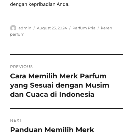
dengan kepribadian Anda.
Author
Posted
Categories
Tags
admin
August 25, 2024
Parfum Pria
keren
on
parfum
Post
PREVIOUS
navigation
Cara Memilih Merk Parfum
Previous
post:
yang Sesuai dengan Musim
dan Cuaca di Indonesia
NEXT
Panduan Memilih Merk
Next