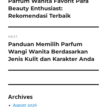
Parfum Wanita Favorit Para
Previous
post:
Beauty Enthusiast:
Rekomendasi Terbaik
NEXT
Panduan Memilih Parfum
Next
post:
Wangi Wanita Berdasarkan
Jenis Kulit dan Karakter Anda
Archives
August 2026