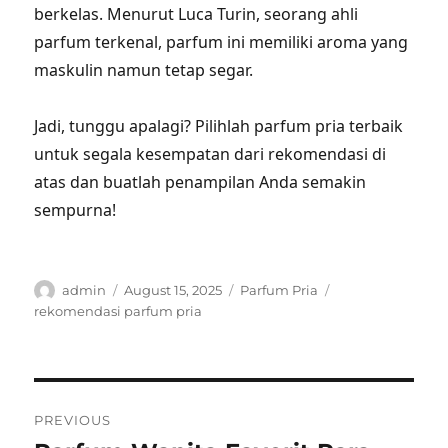
berkelas. Menurut Luca Turin, seorang ahli
parfum terkenal, parfum ini memiliki aroma yang
maskulin namun tetap segar.
Jadi, tunggu apalagi? Pilihlah parfum pria terbaik
untuk segala kesempatan dari rekomendasi di
atas dan buatlah penampilan Anda semakin
sempurna!
Author
Posted
Categories
Tags
admin
August 15, 2025
Parfum Pria
on
rekomendasi parfum pria
Post
PREVIOUS
navigation