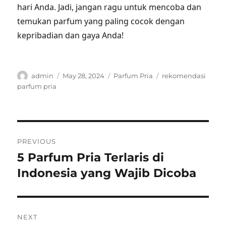
hari Anda. Jadi, jangan ragu untuk mencoba dan
temukan parfum yang paling cocok dengan
kepribadian dan gaya Anda!
Author
Posted
Categories
Tags
admin
May 28, 2024
Parfum Pria
rekomendasi
on
parfum pria
Post
PREVIOUS
navigation
5 Parfum Pria Terlaris di
Previous
post:
Indonesia yang Wajib Dicoba
NEXT